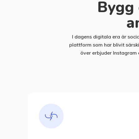
Bygg 
a
I dagens digitala era är soc
plattform som har blivit särs
över erbjuder Instagram e