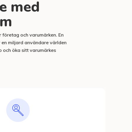
ke med
am
ör företag och varumärken. En
r en miljard användare världen
pp och öka sitt varumärkes