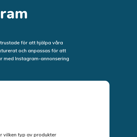
gram
trustade för att hjälpa våra
kturerat och anpassas för att
etar med Instagram-annonsering
r vilken typ av produkter