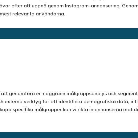
i strävar efter att uppnå genom Instagram-annonsering. Geno
de mest relevanta användarna.
r att genomföra en noggrann målgruppsanalys och segmente
externa verktyg för att identifiera demografiska data, int
kapa specifika målgrupper kan vi rikta in annonserna mot d