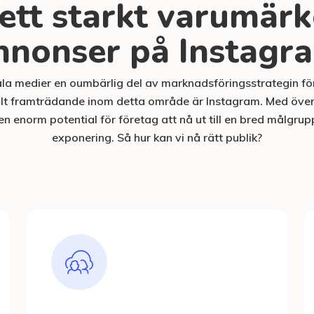
ett starkt varumär
nnonser på Instagr
iala medier en oumbärlig del av marknadsföringsstrategin f
kilt framträdande inom detta område är Instagram. Med öve
n enorm potential för företag att nå ut till en bred målgru
exponering. Så hur kan vi nå rätt publik?