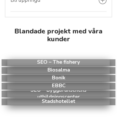
Bli uppringd
Namn
Blandade projekt med våra
Telefon
kunder
SEO – The fishery
SEO
Biosalma
–
Biosalma
The
Bonik
Bonik
fishery
EBBC
EBBC
SEO – Byggbranschens
SEO
utbildningscenter
Stadshotellet
–
Stadshotellet
Byggbranschens
utbildningscenter