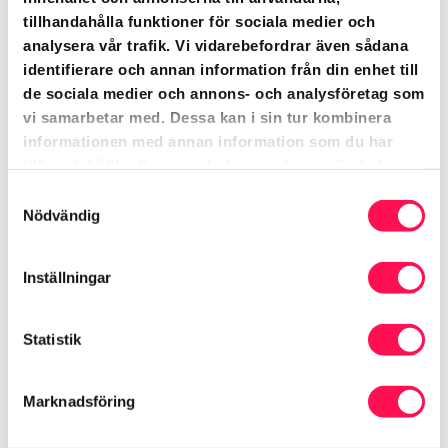
affärer.
tillhandahålla funktioner för sociala medier och
Fokus på kanaler som bygger stark närvaro
analysera vår trafik. Vi vidarebefordrar även sådana
online.
identifierare och annan information från din enhet till
Inkluderar strategi, content, enklare
de sociala medier och annons- och analysföretag som
automation och löpande uppföljning.
vi samarbetar med. Dessa kan i sin tur kombinera
informationen med annan information som du har
tillhandahållit eller som de har samlat in när du har
Resultat: Utbyggd marknadsnärvaro, stabil
använt deras tjänster.
leadsgenerering och en grund att växa från.
Samtyckesval
Nödvändig
Professional
Populärt!
Inställningar
För dig som vill växa snabbare. För företag som
redan är igång men vill accelerera sina resultat.
Statistik
✅ Mer avancerade insatser än Start-nivån
Marknadsföring