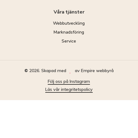
Våra tjänster
Webbutveckling
Webbplats i Wordpress
Marknadsföring
E-handel i Woocommerce
SEO
Service
Apputveckling
Google ads
Servicepaket
Webbanalys
Sociala medier
Wordpress hosting
Konverteringsoptimering
©
2026
. Skapad med
av Empire webbyrå
Följ oss på Instagram
Läs vår integritetspolicy