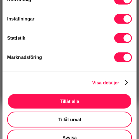
E-post
Inställningar
Statistik
Ämne
Marknadsföring
Meddelande
Visa detaljer
Genom att skicka dina uppgifter samtycker du till
vår integritetspolicy.
Tillåt alla
Tillåt urval
Avvisa