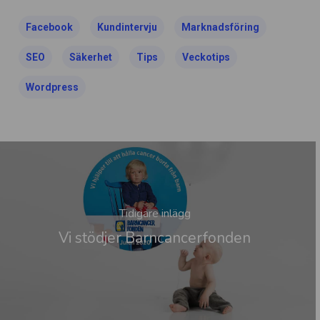
Facebook
Kundintervju
Marknadsföring
SEO
Säkerhet
Tips
Veckotips
Wordpress
Tidigare inlägg
Vi stödjer Barncancerfonden