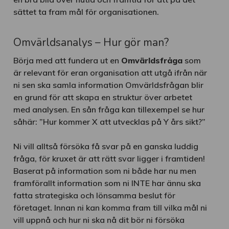
sättet ta fram mål för organisationen.
Omvärldsanalys – Hur gör man?
Börja med att fundera ut en
Omvärldsfråga
som
är relevant för eran organisation att utgå ifrån när
ni sen ska samla information Omvärldsfrågan blir
en grund för att skapa en struktur över arbetet
med analysen. En sån fråga kan tillexempel se hur
såhär: ”Hur kommer X att utvecklas på Y års sikt?”
Ni vill alltså försöka få svar på en ganska luddig
fråga, för kruxet är att rätt svar ligger i framtiden!
Baserat på information som ni både har nu men
framförallt information som ni INTE har ännu ska
fatta strategiska och lönsamma beslut för
företaget. Innan ni kan komma fram till vilka mål ni
vill uppnå och hur ni ska nå dit bör ni försöka