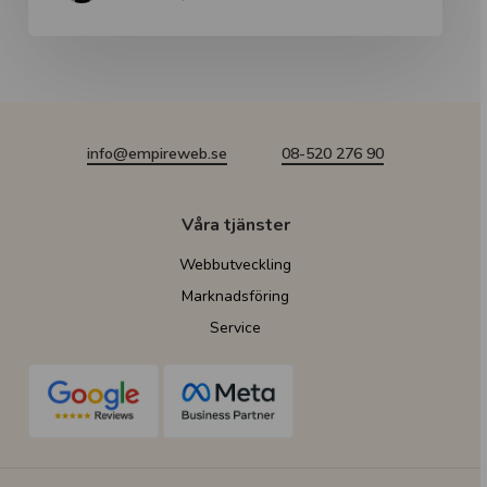
info@empireweb.se
08-520 276 90
Våra tjänster
Webbutveckling
Webbplats i Wordpress
Marknadsföring
E-handel i Woocommerce
SEO
Service
Apputveckling
Google ads
Servicepaket
Webbanalys
Sociala medier
Wordpress hosting
Konverteringsoptimering