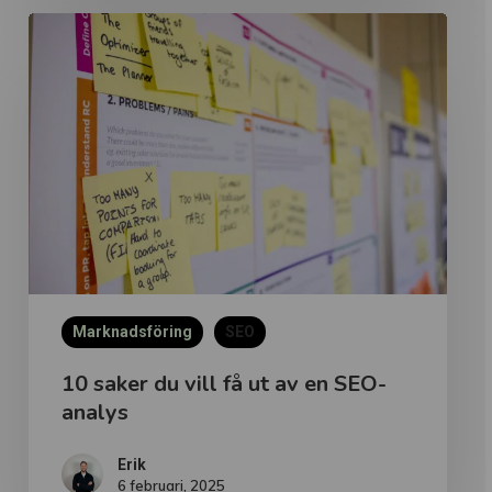
10
saker
du
vill
få
ut
av
en
SEO-
analys
Marknadsföring
SEO
10 saker du vill få ut av en SEO-
analys
Erik
6 februari, 2025