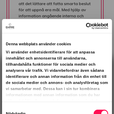
att det lättare att fatta smarta beslut
för att uppnå era mål. Med hjälp av
information angående interna och
externa faktorer som påverkar erat
företag
Denna webbplats använder cookies
Vi använder enhetsidentifierare för att anpassa
innehållet och annonserna till användarna,
×
tillhandahålla funktioner för sociala medier och
Kontakta oss
Hjälp med
analysera vår trafik. Vi vidarebefordrar även sådana
marknadsföring?
identifierare och annan information från din enhet till
de sociala medier och annons- och analysföretag som
Kontakta oss
08-520 276 90
vi samarbetar med. Dessa kan i sin tur kombinera
informationen med annan information som du har
Namn
tillhandahållit eller som de har samlat in när du har
använt deras tjänster.
Samtyckesval
Nödvändig