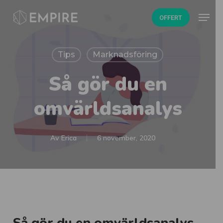
Skip
Menu
OFFERT
to
main
content
Tips
Marknadsföring
Så gör du en
omvärldsanalys
Av
Erica
6 november, 2020
Så gör du en omvärldsanalys