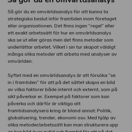
Så gör du en omvärldsanalys för att kunna ta
strategiska beslut inför framtiden inom företaget
eller organisationen. Det finns ingen ”regel” eller
ett exakt arbetssätt för hur en omvärldsanalys
ska se ut eller göras men det finns metoder som
underlättar arbetet. Vilket i sin tur skapat väldigt
många olika metoder att arbeta med analyser av
omvärlden.
Syftet med en omvärldsanalys är att försöka ”se
in i framtiden” för att på det sättet skapa en bild
av vilka faktorer både internt och externt, som på
sikt påverkar er. Exempel på faktorer som kan
påverka och därför är viktiga att
framtidsanalysera kring är bland annat: Politik,
globalisering, trender, ekonomi osv. Med hjälp av
olika metoder/arbetssätt kan man strukturera upp
en bra bild över nutid och framtid för att på det