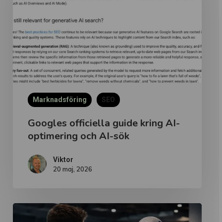
kring
AI-
optimering
och
AI-
sök
Marknadsföring
SEO
Googles officiella guide kring AI-
optimering och AI-sök
Viktor
20 maj, 2026
Vibe
Coding