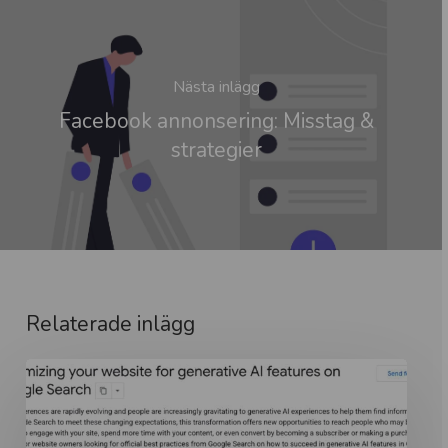
Nästa inlägg
Facebook annonsering: Misstag &
strategier
Relaterade inlägg
Googles
officiella
guide